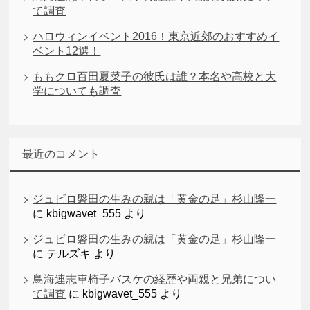
て調査
ハロウィンイベント2016！東京近郊のおすすめイ
ベント12選！
ももクロ百田夏菜子の彼氏は誰？本名や高校と大
学についても調査
最近のコメント
ジュビロ磐田の生みの親は「黄金の足」杉山隆一
に
kbigwavet_555
より
ジュビロ磐田の生みの親は「黄金の足」杉山隆一
に
テルズキ
より
鳥海連志車椅子バスケの経歴や両親と兄弟につい
て調査
に
kbigwavet_555
より