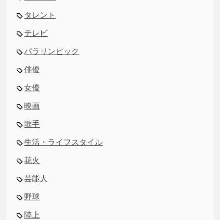
タレント
テレビ
パラリンピック
俳優
女優
映画
歌手
生活・ライフスタイル
花火
芸能人
野球
陸上