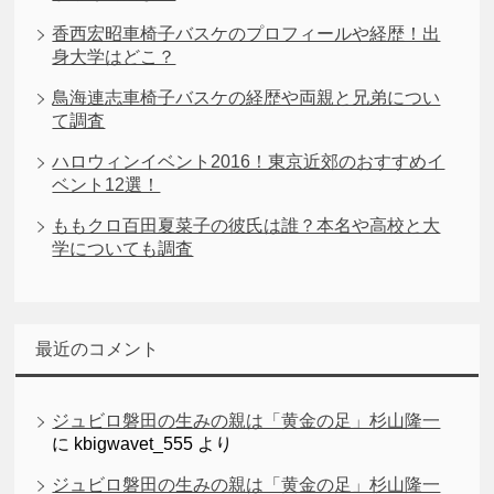
香西宏昭車椅子バスケのプロフィールや経歴！出
身大学はどこ？
鳥海連志車椅子バスケの経歴や両親と兄弟につい
て調査
ハロウィンイベント2016！東京近郊のおすすめイ
ベント12選！
ももクロ百田夏菜子の彼氏は誰？本名や高校と大
学についても調査
最近のコメント
ジュビロ磐田の生みの親は「黄金の足」杉山隆一
に
kbigwavet_555
より
ジュビロ磐田の生みの親は「黄金の足」杉山隆一